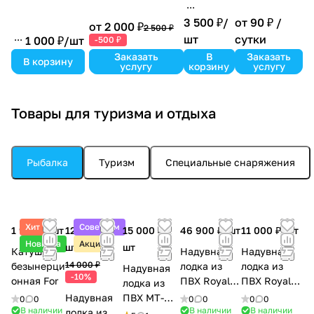
3 500 ₽/
от 90 ₽ /
от 2 000 ₽
2 500 ₽
шт
сутки
1 000 ₽/
шт
-500 ₽
Заказать
В
Заказать
В корзину
услугу
корзину
услугу
Товары для туризма и отдыха
Рыбалка
Туризм
Специальные снаряжения
Хит
Советуем
1 900 ₽/
шт
12 600 ₽/
15 000 ₽/
46 900 ₽/
шт
11 000 ₽/
шт
Новинка
Акция
шт
шт
Катушка
Надувная
Надувная
14 000 ₽
безынерци
лодка из
лодка из
Надувная
-10%
онная For
ПВХ Royal-
ПВХ Royal-
лодка из
350
200
Надувная
ПВХ MT-
0
0
0
0
0
0
В наличии
В наличии
В наличии
лодка из
400