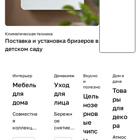
Климатическая техника
Поставка и установка бризеров в
детском саду
Интерьер
Демакияж
Вкусно
Дом и
и
дача
Мебель
Уход
полезно
Това
для
для
Цель
ры
дома
лица
нозе
для
рнов
Совместна
Бережн
деко
я
ое
ые
ра
коллекция
снятие
чипс
с
макияж
Атмос
ы