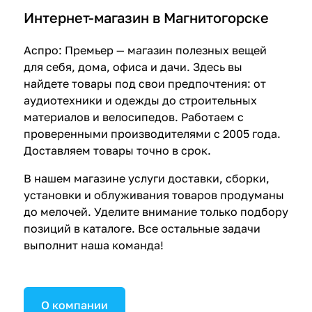
с
о
Интернет-магазин в Магнитогорске
о
т
л
1
Аспро: Премьер — магазин полезных вещей
и
к
для себя, дома, офиса и дачи. Здесь вы
г
найдете товары под свои предпочтения: от
аудиотехники и одежды до строительных
материалов и велосипедов. Работаем с
проверенными производителями с 2005 года.
Доставляем товары точно в срок.
В нашем магазине услуги доставки, сборки,
установки и облуживания товаров продуманы
до мелочей. Уделите внимание только подбору
позиций в каталоге. Все остальные задачи
выполнит наша команда!
О компании