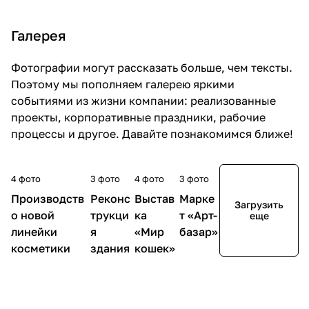
сайт
Москве
!
Галерея
Фотографии могут рассказать больше, чем тексты.
Поэтому мы пополняем галерею яркими
событиями из жизни компании: реализованные
проекты, корпоративные праздники, рабочие
процессы и другое. Давайте познакомимся ближе!
4 фото
3 фото
4 фото
3 фото
Производств
Реконс
Выстав
Марке
Загрузить
о новой
трукци
ка
т «Арт-
еще
линейки
я
«Мир
базар»
косметики
здания
кошек»