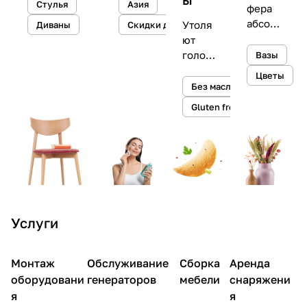
предметны
а и
Стулья
Азия
фера
м
увлажне
абсол
Утоля
Диваны
Скидки до 50%
дизайнеро
ние
ютног
ют
м
кожи
о уюта
голод
Вазы
Максимом
в
и
Цветы
Турским
вашем
снижа
Без масла
интер
ют
Gluten free
ьере
уровен
ь
холест
ерина
Услуги
Монтаж
Обслуживание
Сборка
Аренда
оборудовани
генераторов
мебели
снаряжени
я
я