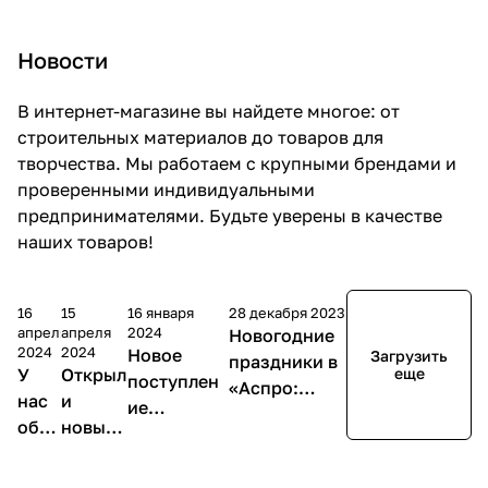
Новости
В интернет-магазине вы найдете многое: от
строительных материалов до товаров для
творчества. Мы работаем с крупными брендами и
проверенными индивидуальными
предпринимателями. Будьте уверены в качестве
наших товаров!
16
15
16 января
28 декабря 2023
апреля
апреля
2024
Новогодние
2024
2024
Новое
Загрузить
праздники в
У
Открыл
еще
поступлен
«Аспро:
нас
и
ие
Премьер»:
обн
новый
диванов!
режим
овил
магази
Хиты снова
работы
ся
н в
в продаже