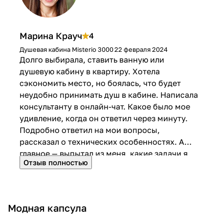
м
р
о
е
д
м
Марина Крауч
4
е
е
Душевая кабина Misterio 3000
22 февраля 2024
р
н
Долго выбирала, ставить ванную или
н
н
душевую кабину в квартиру. Хотела
о
сэкономить место, но боялась, что будет
м
неудобно принимать душ в кабине. Написала
консультанту в онлайн-чат. Какое было мое
с
удивление, когда он ответил через минуту.
т
Подробно ответил на мои вопросы,
и
рассказал о технических особенностях. А
л
главное — выпытал из меня, какие задачи я
е
Отзыв полностью
хочу решить. Его цель была помочь, а не
продать! Я удивлена такому подходу.
Выбрала модель Misterio 3 000. Уж очень
захотела душ с гидромассажем. На
Модная капсула
следующий день ребята привезли кабину и