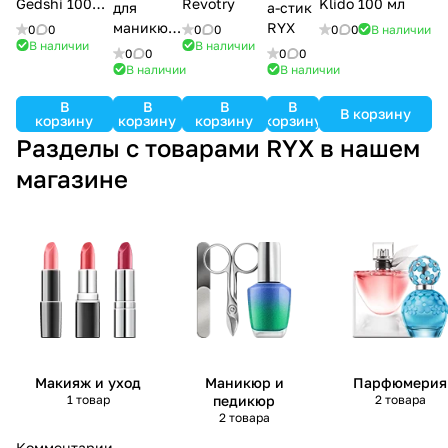
Gedshi 100
Revotry
Klido 100 мл
для
а-стик
мл
маникюр
RYX
0
0
0
0
0
0
В наличии
В наличии
В наличии
а
0
0
0
0
В наличии
В наличии
В
В
В
В
В корзину
корзину
корзину
корзину
корзину
Разделы с товарами RYX в нашем
магазине
Макияж и уход
Маникюр и
Парфюмерия
1 товар
педикюр
2 товара
2 товара
Комментарии