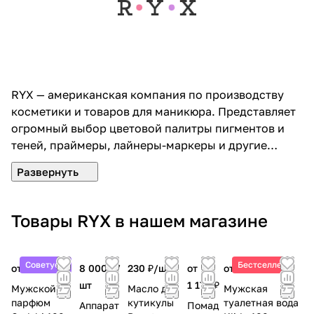
RYX — американская компания по производству
косметики и товаров для маникюра. Представляет
огромный выбор цветовой палитры пигментов и
теней, праймеры, лайнеры-маркеры и другие
товары. Рассчитана на молодых девушек, которые
хотят выделяться и не боятся быть яркими. Бренд
появился в 2016 году и за такое короткое время
завоевал любовь молодежи со всех уголков земли.
Товары RYX в нашем магазине
Объясняется такой стремительный успех тем, что
товары при высоком качестве поставляются по
низким ценам.
Советуем
Бестселлер
от 5 400 ₽
8 000 ₽/
230 ₽/
шт
от
от 6 120 ₽
шт
1 170 ₽
Мужской
Масло для
Мужская
парфюм
кутикулы
туалетная вода
Аппарат
Помад