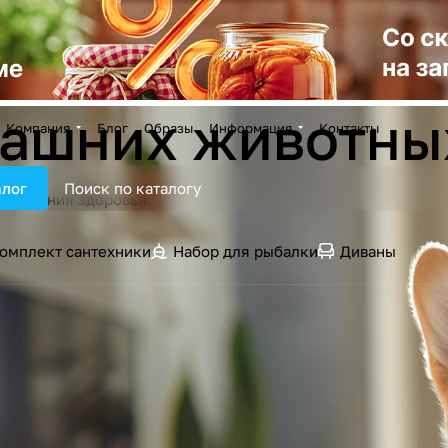
машних животны
Компания
Блог
Образы
Информация
Контакты
алог
ддержания здоровья
омплект сантехники
Набор для рыбалки
Диваны