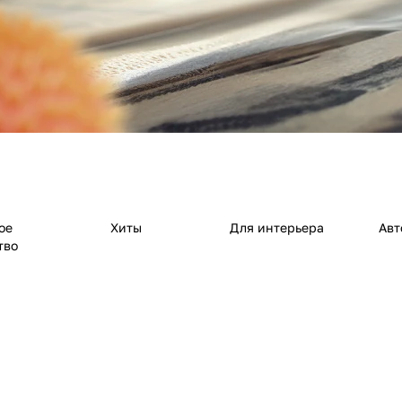
ое
Хиты
Для интерьера
Авт
тво