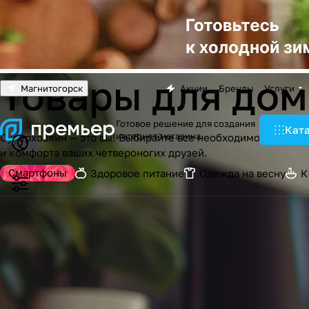
Товары для до
Магнитогорск
Акции
Бренды
Услуги
Готовое решение для создания
Кат
интернет-магазина
Суперхозяин — это вы! Выбирайте все необходимое для по
и комфорта ваших четвероногих друзей.
Смартфоны
Здоровое питание
Одежда на весну
К