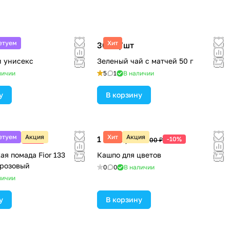
етуем
Хит
т
300 ₽/
шт
 унисекс
Зеленый чай с матчей 50 г
личии
5
1
В наличии
у
В корзину
етуем
Акция
Хит
Акция
шт
1 800 ₽/
шт
-10%
-10%
459 ₽
2 000 ₽
я помада Fior 133
Кашпо для цветов
розовый
0
0
В наличии
личии
у
В корзину