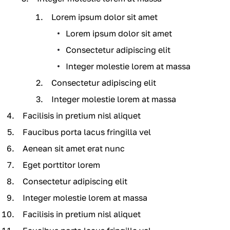
Lorem ipsum dolor sit amet
Lorem ipsum dolor sit amet
Consectetur adipiscing elit
Integer molestie lorem at massa
Consectetur adipiscing elit
Integer molestie lorem at massa
Facilisis in pretium nisl aliquet
Faucibus porta lacus fringilla vel
Aenean sit amet erat nunc
Eget porttitor lorem
Consectetur adipiscing elit
Integer molestie lorem at massa
Facilisis in pretium nisl aliquet