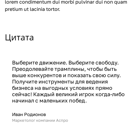
lorem condimentum dui morbi pulvinar dui non quam
pretium ut lacinia tortor.
Цитата
Выберите движение. Выберите свободу.
Преодолевайте трамплины, чтобы быть
выше конкурентов и показать свою силу.
Получите инструменты для ведения
бизнеса на выгодных условиях прямо
сейчас! Каждый великий игрок когда-либо
начинал с маленьких побед.
Иван Родионов
Маркетолог компании Аспро