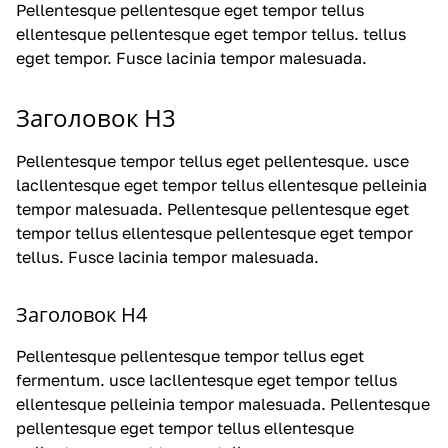
Pellentesque pellentesque eget tempor tellus
ellentesque pellentesque eget tempor tellus. tellus
eget tempor. Fusce lacinia tempor malesuada.
Заголовок H3
Pellentesque tempor tellus eget pellentesque. usce
lacllentesque eget tempor tellus ellentesque pelleinia
tempor malesuada. Pellentesque pellentesque eget
tempor tellus ellentesque pellentesque eget tempor
tellus. Fusce lacinia tempor malesuada.
Заголовок H4
Pellentesque pellentesque tempor tellus eget
fermentum. usce lacllentesque eget tempor tellus
ellentesque pelleinia tempor malesuada. Pellentesque
pellentesque eget tempor tellus ellentesque