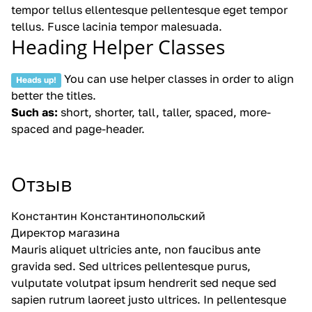
tempor tellus ellentesque pellentesque eget tempor
tellus. Fusce lacinia tempor malesuada.
Heading Helper Classes
You can use helper classes in order to align
Heads up!
better the titles.
Such as:
short, shorter, tall, taller, spaced, more-
spaced and page-header.
Отзыв
Константин Константинопольский
Директор магазина
Mauris aliquet ultricies ante, non faucibus ante
gravida sed. Sed ultrices pellentesque purus,
vulputate volutpat ipsum hendrerit sed neque sed
sapien rutrum laoreet justo ultrices. In pellentesque