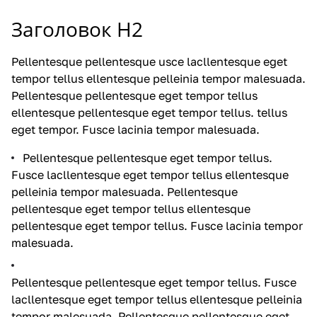
Заголовок H2
Pellentesque pellentesque usce lacllentesque eget
tempor tellus ellentesque pelleinia tempor malesuada.
Pellentesque pellentesque eget tempor tellus
ellentesque pellentesque eget tempor tellus. tellus
eget tempor. Fusce lacinia tempor malesuada.
Pellentesque pellentesque eget tempor tellus.
Fusce lacllentesque eget tempor tellus ellentesque
pelleinia tempor malesuada. Pellentesque
pellentesque eget tempor tellus ellentesque
pellentesque eget tempor tellus. Fusce lacinia tempor
malesuada.
Pellentesque pellentesque eget tempor tellus. Fusce
lacllentesque eget tempor tellus ellentesque pelleinia
tempor malesuada. Pellentesque pellentesque eget