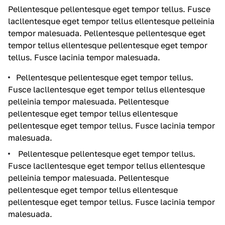
Pellentesque pellentesque eget tempor tellus. Fusce
lacllentesque eget tempor tellus ellentesque pelleinia
tempor malesuada. Pellentesque pellentesque eget
tempor tellus ellentesque pellentesque eget tempor
tellus. Fusce lacinia tempor malesuada.
Pellentesque pellentesque eget tempor tellus.
Fusce lacllentesque eget tempor tellus ellentesque
pelleinia tempor malesuada. Pellentesque
pellentesque eget tempor tellus ellentesque
pellentesque eget tempor tellus. Fusce lacinia tempor
malesuada.
Pellentesque pellentesque eget tempor tellus.
Fusce lacllentesque eget tempor tellus ellentesque
pelleinia tempor malesuada. Pellentesque
pellentesque eget tempor tellus ellentesque
pellentesque eget tempor tellus. Fusce lacinia tempor
malesuada.