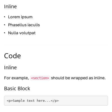
Inline
Lorem ipsum
Phasellus iaculis
Nulla volutpat
Code
Inline
For example,
should be wrapped as inline.
<section>
Basic Block
<p>Sample text here...</p>