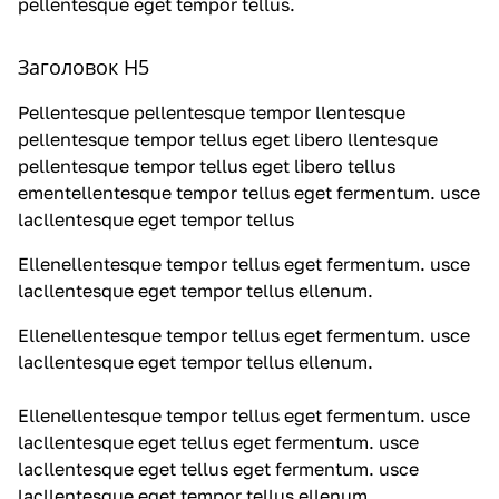
pellentesque eget tempor tellus.
Заголовок H5
Pellentesque pellentesque tempor llentesque
pellentesque tempor tellus eget libero llentesque
pellentesque tempor tellus eget libero tellus
ementellentesque tempor tellus eget fermentum. usce
lacllentesque eget tempor tellus
Ellenellentesque tempor tellus eget fermentum. usce
lacllentesque eget tempor tellus ellenum.
Ellenellentesque tempor tellus eget fermentum. usce
lacllentesque eget tempor tellus ellenum.
Ellenellentesque tempor tellus eget fermentum. usce
lacllentesque eget tellus eget fermentum. usce
lacllentesque eget tellus eget fermentum. usce
lacllentesque eget tempor tellus ellenum.