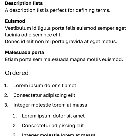
Description lists
A description list is perfect for defining terms.
Euismod
Vestibulum id ligula porta felis euismod semper eget
lacinia odio sem nec elit.
Donec id elit non mi porta gravida at eget metus.
Malesuada porta
Etiam porta sem malesuada magna mollis euismod.
Ordered
Lorem ipsum dolor sit amet
Consectetur adipiscing elit
Integer molestie lorem at massa
Lorem ipsum dolor sit amet
Consectetur adipiscing elit
Integer molestie lorem at massa