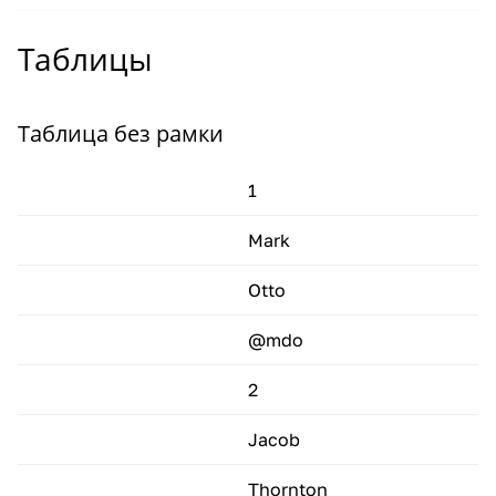
Таблицы
Таблица без рамки
1
Mark
Otto
@mdo
2
Jacob
Thornton