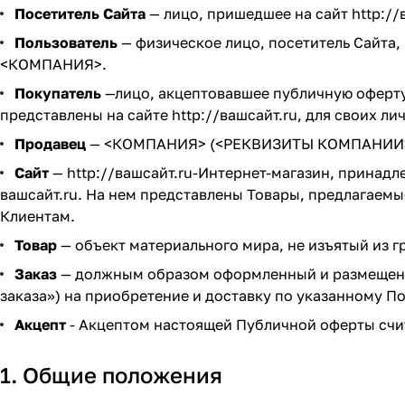
Посетитель Сайта
— лицо, пришедшее на сайт
http://
Пользователь
— физическое лицо, посетитель Сайта
<КОМПАНИЯ>.
Покупатель
—лицо, акцептовавшее публичную оферт
представлены на сайте
http://вашсайт.ru
, для своих л
Продавец
— <КОМПАНИЯ> (<РЕКВИЗИТЫ КОМПАНИИ>), м
Сайт
—
http://вашсайт.ru
-Интернет-магазин, принадл
вашсайт.ru
. На нем представлены Товары, предлагаемы
Клиентам.
Товар
— объект материального мира, не изъятый из г
Заказ
— должным образом оформленный и размещенны
заказа»
) на приобретение и доставку по указанному П
Акцепт
- Акцептом настоящей Публичной оферты счит
1. Общие положения