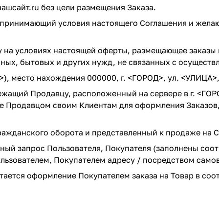
вашсайт.ru
без цели размещения Заказа.
, принимающий условия настоящего Соглашения и желаю
у на условиях настоящей оферты, размещающее заказы
ичных, бытовых и других нужд, не связанных с осущест
есто нахождения 000000, г. <ГОРОД>, ул. <УЛИЦА>,
ежащий Продавцу, расположенный на сервере в г. <ГОР
е Продавцом своим Клиентам для оформления Заказов, 
ражданского оборота и представленный к продаже на С
й запрос Пользователя, Покупателя (заполнены соотв
ользователем, Покупателем адресу / посредством само
ается оформление Покупателем заказа на Товар в соо