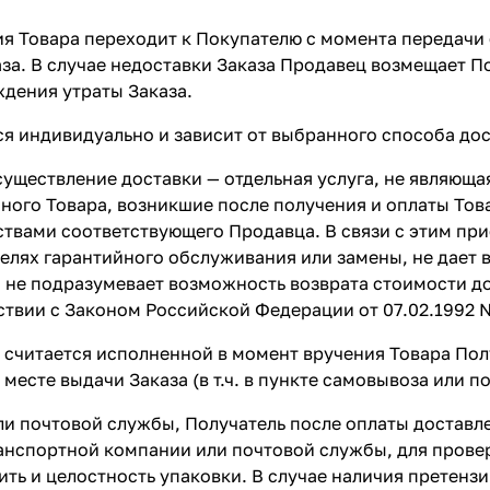
ия Товара переходит к Покупателю с момента передачи
за. В случае недоставки Заказа Продавец возмещает П
ждения утраты Заказа.
ся индивидуально и зависит от выбранного способа дос
 осуществление доставки — отдельная услуга, не являю
ного Товара, возникшие после получения и оплаты Тов
твами соответствующего Продавца. В связи с этим при
целях гарантийного обслуживания или замены, не дает
 не подразумевает возможность возврата стоимости дос
етствии с Законом Российской Федерации от 07.02.1992 
 считается исполненной в момент вручения Товара Пол
есте выдачи Заказа (в т.ч. в пункте самовывоза или по
ли почтовой службы, Получатель после оплаты доставл
анспортной компании или почтовой службы, для провер
ить и целостность упаковки. В случае наличия претенз