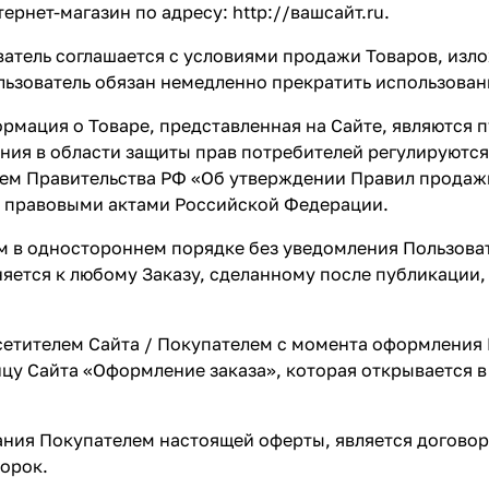
тернет-магазин по адресу:
http://вашсайт.ru
.
ователь соглашается с условиями продажи Товаров, изл
льзователь обязан немедленно прекратить использован
рмация о Товаре, представленная на Сайте, являются пу
ния в области защиты прав потребителей регулируютс
ием Правительства РФ «Об утверждении Правил прода
и правовыми актами Российской Федерации.
м в одностороннем порядке без уведомления Пользова
еняется к любому Заказу, сделанному после публикации
сетителем Сайта / Покупателем с момента оформления 
ицу Сайта
«Оформление заказа»
, которая открывается 
вания Покупателем настоящей оферты, является догово
ворок.