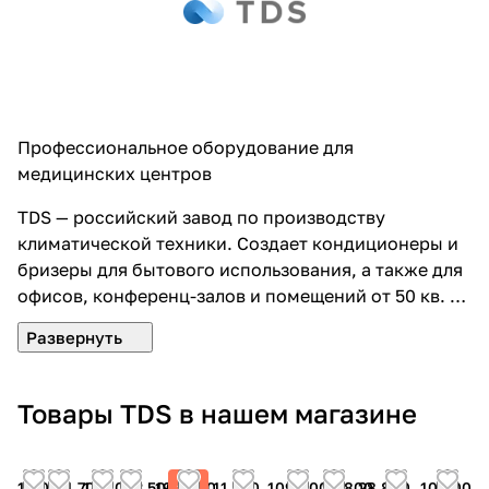
Профессиональное оборудование для
медицинских центров
TDS — российский завод по производству
климатической техники. Создает кондиционеры и
бризеры для бытового использования, а также для
офисов, конференц-залов и помещений от 50 кв. м.
В производстве компания использует
современные фитотехнологии фильтрации
воздуха: уголь, механика, электричество,
окисление и другие. Для удобного управления
Товары TDS в нашем магазине
техникой внедрены режимы: автозапуск, контроль
из приложения, анализ температуры. TDS — чистый
воздух в дом.
Хит
18 000
11 700
14 400
13 500
199 800
11 700
109 800
19 800
28 800
10 800