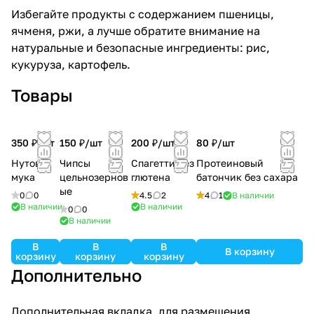
Избегайте продукты с содержанием пшеницы,
ячменя, ржи, а лучше обратите внимание на
натуральные и безопасные ингредиенты: рис,
кукуруза, картофель.
Товары
350 ₽/
шт
150 ₽/
шт
200 ₽/
шт
80 ₽/
шт
Нутовая
Чипсы
Спагетти без
Протеиновый
мука
цельнозернов
глютена
батончик без сахара
ые
0
0
4.5
2
4
1
В наличии
В наличии
В наличии
0
0
В наличии
В
В
В
В корзину
корзину
корзину
корзину
Дополнительно
Дополнительная вкладка, для размещения