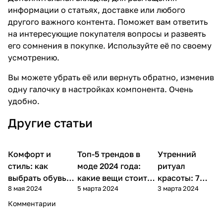
информации о статьях, доставке или любого
другого важного контента. Поможет вам ответить
на интересующие покупателя вопросы и развеять
его сомнения в покупке. Используйте её по своему
усмотрению.
Вы можете убрать её или вернуть обратно, изменив
одну галочку в настройках компонента. Очень
удобно.
Другие статьи
Комфорт и
Советы
Топ-5 трендов в
Утренний
Стиль и
Стиль и красота
покупателям
красота
стиль: как
моде 2024 года:
ритуал
выбрать обувь
какие вещи стоит
красоты: 7
8 мая 2024
5 марта 2024
3 марта 2024
для долгих
добавить в
шагов к
рабочих дней?
гардероб?
сияющей
Комментарии
коже