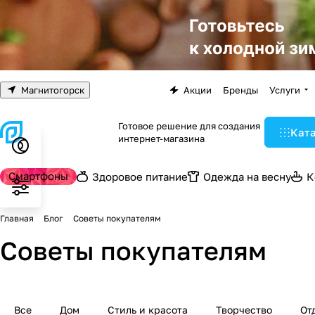
Магнитогорск
Акции
Бренды
Услуги
Готовое решение для создания
Кат
интернет-магазина
Смартфоны
Здоровое питание
Одежда на весну
К
Главная
Блог
Советы покупателям
Советы покупателям
Все
Дом
Стиль и красота
Творчество
От