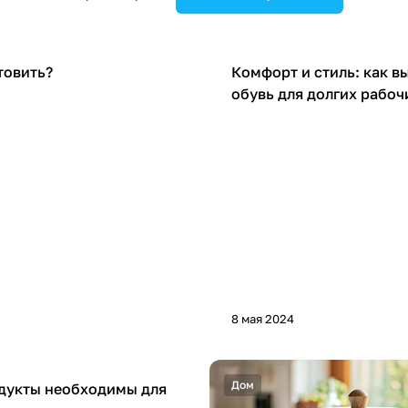
Советы покупателям
товить?
Комфорт и стиль: как в
обувь для долгих рабоч
8 мая 2024
ателям
Дом
дукты необходимы для