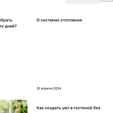
Советы покупателям
ыбрать
О системах отопления
их дней?
15 апреля 2024
Дом
Как создать уют в гостиной без