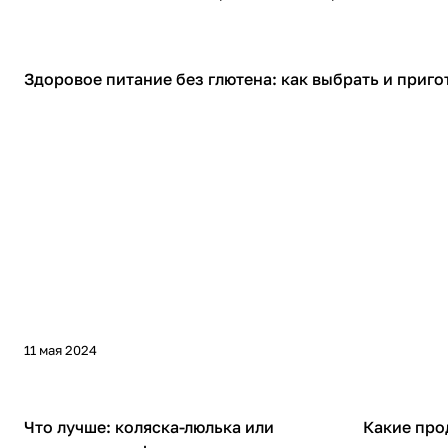
Советы покупателям
Здоровое питание без глютена: как выбрать и приго
11 мая 2024
Советы покупателям
Советы покуп
Что лучше: коляска-люлька или
Какие про